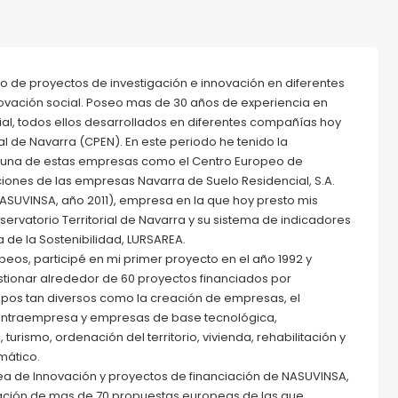
o de proyectos de investigación e innovación en diferentes
nnovación social. Poseo mas de 30 años de experiencia en
ial, todos ellos desarrollados en diferentes compañías hoy
l de Navarra (CPEN). En este periodo he tenido la
alguna de estas empresas como el Centro Europeo de
ciones de las empresas Navarra de Suelo Residencial, S.A.
NASUVINSA, año 2011), empresa en la que hoy presto mis
bservatorio Territorial de Navarra y su sistema de indicadores
 de la Sostenibilidad, LURSAREA.
peos, participé en mi primer proyecto en el año 1992 y
stionar alrededor de 60 proyectos financiados por
pos tan diversos como la creación de empresas, el
 intraempresa y empresas de base tecnológica,
urismo, ordenación del territorio, vivienda, rehabilitación y
mático.
ea de Innovación y proyectos de financiación de NASUVINSA,
ación de mas de 70 propuestas europeas de las que