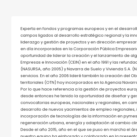
Experta en fondos y programas europeos y en el desarroll
campos ligados al desarrollo estratégico regional y la i
liderazgo y gestión de proyectos y en dirección empresar
en día incorporadas en la Corporación Pública Empresaria
oportunidad de liderar la creación y el lanzamiento de 
Empresas e Innovación (CEIN) en el año 1991 y las refunda
(NASURSA, año 2005) y Navarra de Suelo y Vivienda S.A. (
servicios. En el año 2006 lideré también la creación del O
territoriales (OTN) hoy incorporados en la Agencia Navarra
Por lo que hace referencia a la gestión de proyectos euro
desde entonces he tenido la oportunidad de diseñar y ge
convocatorias europeas, nacionales y regionales, en cam
desarrollo de nuevos yacimientos de empleo regionales,
incorporación de tecnologías de la información en pymes, t
regeneración urbana, energía y adaptación al cambio cli
Desde el año 2015, año en el que se puso en marcha el ár
nuestro equipo ha elaborado y colaborado en la present