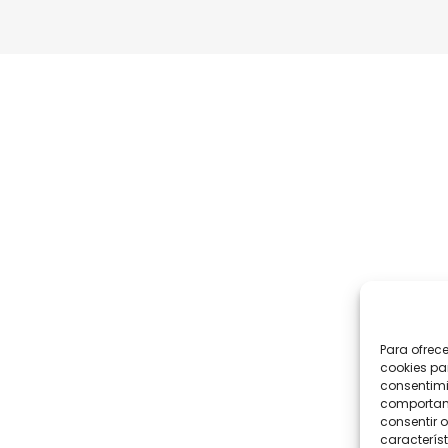
Para ofrec
cookies pa
consentimi
comportami
consentir o
característ