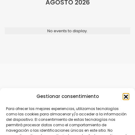
AGOSTO 2026
No events to display.
Gestionar consentimiento
Upcoming
Events
Para ofrecer las mejores experiencias, utilizamos tecnologías
como las cookies para almacenar y/o acceder a la información
del dispositivo. El consentimiento de estas tecnologías nos
permitirá procesar datos como el comportamiento de
Lorem ipsum dolor sit amet consectetur adipiscing elit sed
navegación o las identificaciones únicas en este sitio. No
do eiusmod tempor.