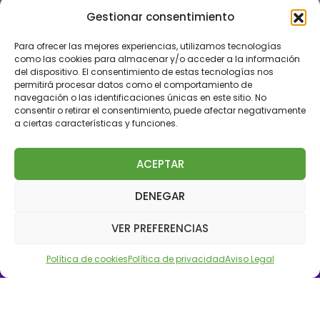
Gestionar consentimiento
Para ofrecer las mejores experiencias, utilizamos tecnologías
como las cookies para almacenar y/o acceder a la información
del dispositivo. El consentimiento de estas tecnologías nos
permitirá procesar datos como el comportamiento de
navegación o las identificaciones únicas en este sitio. No
consentir o retirar el consentimiento, puede afectar negativamente
a ciertas características y funciones.
ACEPTAR
DENEGAR
This site uses cookies. Find out more about cookies and
how you can refuse them.
VER PREFERENCIAS
I Accept
Política de cookies
Política de privacidad
Aviso Legal
00
00
00
00
DAYS
HOURS
MINUTES
SECONDS